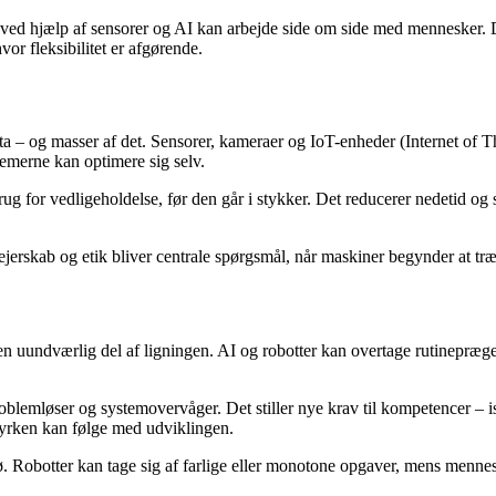
ved hjælp af sensorer og AI kan arbejde side om side med mennesker. De
or fleksibilitet er afgørende.
ta – og masser af det. Sensorer, kameraer og IoT-enheder (Internet of
stemerne kan optimere sig selv.
 for vedligeholdelse, før den går i stykker. Det reducerer nedetid og sp
rskab og etik bliver centrale spørgsmål, når maskiner begynder at træff
 en uundværlig del af ligningen. AI og robotter kan overtage rutinepræ
 problemløser og systemovervåger. Det stiller nye krav til kompetencer –
tyrken kan følge med udviklingen.
jø. Robotter kan tage sig af farlige eller monotone opgaver, mens menne