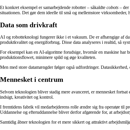
Et konkret eksempel er samarbejdende robotter – såkaldte
cobots
– der 
situationen. Det gør dem ideelle til små og mellemstore virksomheder, hv
Data som drivkraft
AI og robotteknologi fungerer ikke i et vakuum. De er afhængige af da
produktkvalitet og energiforbrug. Disse data analyseres i realtid, så sy
For eksempel kan en AI-algoritme forudsige, hvornår en maskine har brug
produktionsflowet, minimere spild og øge kvaliteten.
Men med store datamængder følger også udfordringer. Datasikkerhed, eje
Mennesket i centrum
Selvom teknologien bliver stadig mere avanceret, er mennesket fortsat
indsigt, kreativitet og kontrol.
I fremtidens fabrik vil medarbejderens rolle ændre sig fra operatør til
Uddannelse og efteruddannelse bliver derfor afgørende for, at arbejdss
Samtidig åbner teknologien for et mere sikkert og attraktivt arbejdsmil