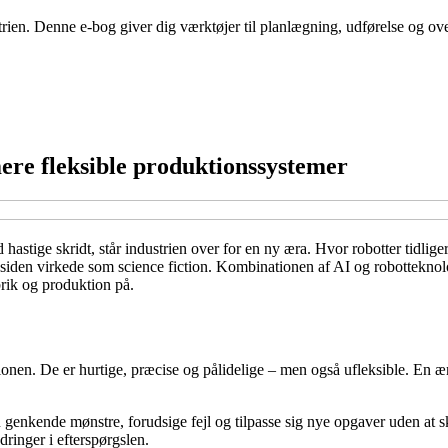
trien. Denne e-bog giver dig værktøjer til planlægning, udførelse og ove
re fleksible produktionssystemer
 hastige skridt, står industrien over for en ny æra. Hvor robotter tidlig
 siden virkede som science fiction. Kombinationen af AI og robotteknolo
rik og produktion på.
ktionen. De er hurtige, præcise og pålidelige – men også ufleksible. En 
 genkende mønstre, forudsige fejl og tilpasse sig nye opgaver uden at s
ringer i efterspørgslen.