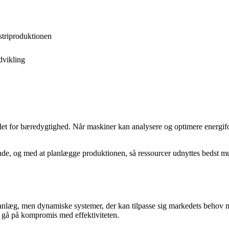
striproduktionen
dvikling
let for bæredygtighed. Når maskiner kan analysere og optimere energifo
de, og med at planlægge produktionen, så ressourcer udnyttes bedst muli
anlæg, men dynamiske systemer, der kan tilpasse sig markedets behov næ
t gå på kompromis med effektiviteten.