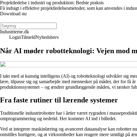
Projektledelse i industri og produktion: Bedste praksis
Få indsigt i effektive projektledelsesmetoder, som kan anvendes i indus
Download nu
Industrierne.dk
Login
Tilmeld
Nyhedsbrev
Når AI møder robotteknologi: Vejen mod me
I takt med at kunstig intelligens (AI) og robotteknologi udvikler sig med
lære, tilpasse sig og samarbejde med mennesker på måder, der for få år
produktionssystemer – og ændrer grundlæggende måden, vi tænker fab
Fra faste rutiner til lærende systemer
Traditionelle industrirobotter har i årtier været rygraden i masseprodu
omprogrammering og nedetid. Her kommer AI ind i billedet.
Ved at integrere maskinlæring og avanceret dataanalyse kan robotter nu
omstilles hurtigere, og at virksomheder kan reagere mere smidigt på ænd