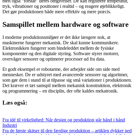
men også “forstår” deres omgivelser. De kan registrere temperatur,
tryk, vibrationer og positioner i realtid – og reagere øjeblikkeligt.
Det gør produktionen både mere effektiv og mere præcis.
Samspillet mellem hardware og software
I moderne produktionsmiljøer er det ikke længere nok, at
maskinerne fungerer mekanisk. De skal kunne kommunikere.
Elektronikken fungerer som bindeleddet mellem de fysiske
komponenter og den digitale styring. Software styrer motorer,
overvåger sensorer og optimerer processer ud fra data.
Et godt eksempel er robotarme, der arbejder side om side med
mennesker. De er udstyret med avancerede sensorer og algoritmer,
som gør dem i stand til at tilpasse sig små variationer i produktionen.
Det kræver et tæt samspil mellem mekanisk konstruktion, elektronik
og programmering – en disciplin, der ofte kaldes mekatronik.
Læs også:
Fra idé til virkelighed: Når design og produktion går hånd i hånd
Industri
Fra de første skitser til den færdige produktion – artiklen dykker ned