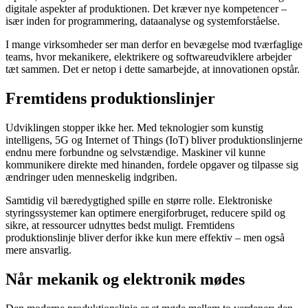
digitale aspekter af produktionen. Det kræver nye kompetencer –
især inden for programmering, dataanalyse og systemforståelse.
I mange virksomheder ser man derfor en bevægelse mod tværfaglige
teams, hvor mekanikere, elektrikere og softwareudviklere arbejder
tæt sammen. Det er netop i dette samarbejde, at innovationen opstår.
Fremtidens produktionslinjer
Udviklingen stopper ikke her. Med teknologier som kunstig
intelligens, 5G og Internet of Things (IoT) bliver produktionslinjerne
endnu mere forbundne og selvstændige. Maskiner vil kunne
kommunikere direkte med hinanden, fordele opgaver og tilpasse sig
ændringer uden menneskelig indgriben.
Samtidig vil bæredygtighed spille en større rolle. Elektroniske
styringssystemer kan optimere energiforbruget, reducere spild og
sikre, at ressourcer udnyttes bedst muligt. Fremtidens
produktionslinje bliver derfor ikke kun mere effektiv – men også
mere ansvarlig.
Når mekanik og elektronik mødes