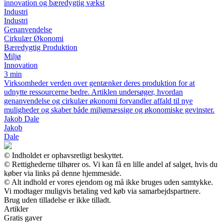
innovation og bæredygtig vækst
Industri
Industri
Genanvendelse
Cirkulær Økonomi
Bæredygtig Produktion
Miljø
Innovation
3 min
Virksomheder verden over gentænker deres produktion for at
udnytte ressourcerne bedre. Artiklen undersøger, hvordan
genanvendelse og cirkulær økonomi forvandler affald til nye
muligheder og skaber både miljømæssige og økonomiske gevinster.
Jakob Dale
Jakob
Dale
© Indholdet er ophavsretligt beskyttet.
© Rettighederne tilhører os. Vi kan få en lille andel af salget, hvis du
køber via links på denne hjemmeside.
© Alt indhold er vores ejendom og må ikke bruges uden samtykke.
Vi modtager muligvis betaling ved køb via samarbejdspartnere.
Brug uden tilladelse er ikke tilladt.
Artikler
Gratis gaver