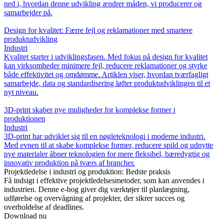
ned i, hvordan denne udvikling ændrer måden, vi producerer og
samarbejder på.
Design for kvalitet: Færre fejl og reklamationer med smartere
produktudvikling
Industri
Kvalitet starter i udviklingsfasen. Med fokus på design for kvalitet
kan virksomheder minimere fejl, reducere reklamationer og styrke
både effektivitet og omdømme. Artiklen viser, hvordan tværfagligt
samarbejde, data og standardisering løfter produktudviklingen til et
nyt niveau.
3D-print skaber nye muligheder for komplekse former i
produktionen
Industri
3D-print har udviklet sig til en nøgleteknologi i moderne industri.
Med evnen til at skabe komplekse former, reducere spild og udnytte
nye materialer åbner teknologien for mere fleksibel, bæredygtig og
innovativ produktion på tværs af brancher.
Projektledelse i industri og produktion: Bedste praksis
Få indsigt i effektive projektledelsesmetoder, som kan anvendes i
industrien. Denne e-bog giver dig værktøjer til planlægning,
udførelse og overvågning af projekter, der sikrer succes og
overholdelse af deadlines.
Download nu