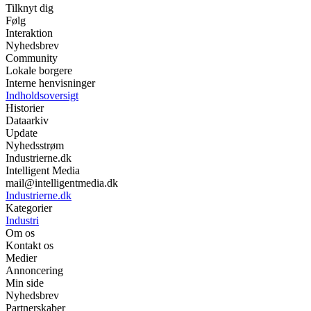
Tilknyt dig
Følg
Interaktion
Nyhedsbrev
Community
Lokale borgere
Interne henvisninger
Indholdsoversigt
Historier
Dataarkiv
Update
Nyhedsstrøm
Industrierne.dk
Intelligent Media
mail@intelligentmedia.dk
Industrierne.dk
Kategorier
Industri
Om os
Kontakt os
Medier
Annoncering
Min side
Nyhedsbrev
Partnerskaber