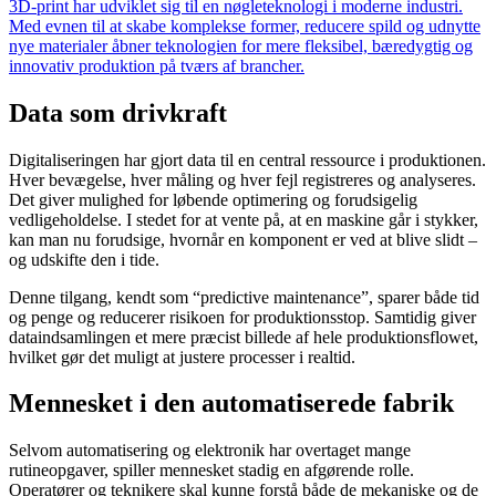
3D-print har udviklet sig til en nøgleteknologi i moderne industri.
Med evnen til at skabe komplekse former, reducere spild og udnytte
nye materialer åbner teknologien for mere fleksibel, bæredygtig og
innovativ produktion på tværs af brancher.
Data som drivkraft
Digitaliseringen har gjort data til en central ressource i produktionen.
Hver bevægelse, hver måling og hver fejl registreres og analyseres.
Det giver mulighed for løbende optimering og forudsigelig
vedligeholdelse. I stedet for at vente på, at en maskine går i stykker,
kan man nu forudsige, hvornår en komponent er ved at blive slidt –
og udskifte den i tide.
Denne tilgang, kendt som “predictive maintenance”, sparer både tid
og penge og reducerer risikoen for produktionsstop. Samtidig giver
dataindsamlingen et mere præcist billede af hele produktionsflowet,
hvilket gør det muligt at justere processer i realtid.
Mennesket i den automatiserede fabrik
Selvom automatisering og elektronik har overtaget mange
rutineopgaver, spiller mennesket stadig en afgørende rolle.
Operatører og teknikere skal kunne forstå både de mekaniske og de