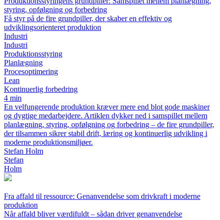
Produktionsstyringens grundpiller: Samspillet mellem planlægning,
styring, opfølgning og forbedring
Få styr på de fire grundpiller, der skaber en effektiv og
udviklingsorienteret produktion
Industri
Industri
Produktionsstyring
Planlægning
Procesoptimering
Lean
Kontinuerlig forbedring
4 min
En velfungerende produktion kræver mere end blot gode maskiner
og dygtige medarbejdere. Artiklen dykker ned i samspillet mellem
planlægning, styring, opfølgning og forbedring – de fire grundpiller,
der tilsammen sikrer stabil drift, læring og kontinuerlig udvikling i
moderne produktionsmiljøer.
Stefan Holm
Stefan
Holm
Fra affald til ressource: Genanvendelse som drivkraft i moderne
produktion
Når affald bliver værdifuldt – sådan driver genanvendelse