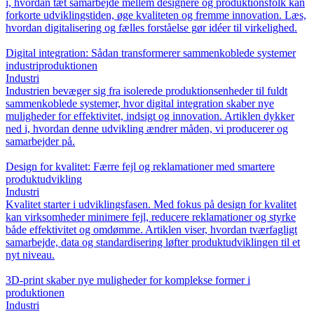
i, hvordan tæt samarbejde mellem designere og produktionsfolk kan
forkorte udviklingstiden, øge kvaliteten og fremme innovation. Læs,
hvordan digitalisering og fælles forståelse gør idéer til virkelighed.
Digital integration: Sådan transformerer sammenkoblede systemer
industriproduktionen
Industri
Industrien bevæger sig fra isolerede produktionsenheder til fuldt
sammenkoblede systemer, hvor digital integration skaber nye
muligheder for effektivitet, indsigt og innovation. Artiklen dykker
ned i, hvordan denne udvikling ændrer måden, vi producerer og
samarbejder på.
Design for kvalitet: Færre fejl og reklamationer med smartere
produktudvikling
Industri
Kvalitet starter i udviklingsfasen. Med fokus på design for kvalitet
kan virksomheder minimere fejl, reducere reklamationer og styrke
både effektivitet og omdømme. Artiklen viser, hvordan tværfagligt
samarbejde, data og standardisering løfter produktudviklingen til et
nyt niveau.
3D-print skaber nye muligheder for komplekse former i
produktionen
Industri