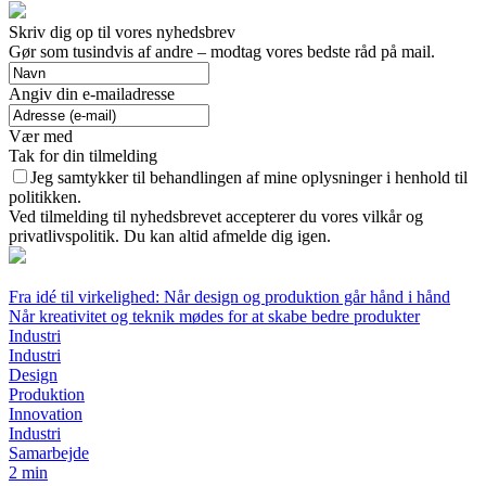
Skriv dig op til vores nyhedsbrev
Gør som tusindvis af andre – modtag vores bedste råd på mail.
Angiv din e-mailadresse
Vær med
Tak for din tilmelding
Jeg samtykker til behandlingen af mine oplysninger i henhold til
politikken.
Ved tilmelding til nyhedsbrevet accepterer du vores vilkår og
privatlivspolitik. Du kan altid afmelde dig igen.
Fra idé til virkelighed: Når design og produktion går hånd i hånd
Når kreativitet og teknik mødes for at skabe bedre produkter
Industri
Industri
Design
Produktion
Innovation
Industri
Samarbejde
2 min