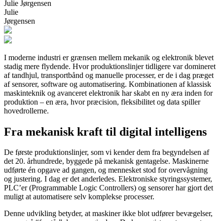
Julie Jørgensen
Julie
Jørgensen
I moderne industri er grænsen mellem mekanik og elektronik blevet
stadig mere flydende. Hvor produktionslinjer tidligere var domineret
af tandhjul, transportbånd og manuelle processer, er de i dag præget
af sensorer, software og automatisering. Kombinationen af klassisk
maskinteknik og avanceret elektronik har skabt en ny æra inden for
produktion – en æra, hvor præcision, fleksibilitet og data spiller
hovedrollerne.
Fra mekanisk kraft til digital intelligens
De første produktionslinjer, som vi kender dem fra begyndelsen af
det 20. århundrede, byggede på mekanisk gentagelse. Maskinerne
udførte én opgave ad gangen, og mennesket stod for overvågning
og justering. I dag er det anderledes. Elektroniske styringssystemer,
PLC’er (Programmable Logic Controllers) og sensorer har gjort det
muligt at automatisere selv komplekse processer.
Denne udvikling betyder, at maskiner ikke blot udfører bevægelser,