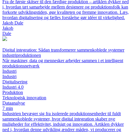
Fra de første skitser til den færdige produktion – artiklen dykker ned
i, hvordan tæt samarbejde mellem designere og produktionsfolk kan
forkorte udviklingstiden, øge kvaliteten og fremme innovation. Læs,
hvordan digitalisering og fælles forståelse gør idéer til virkelighed.
Jakob Dale
Jakob
Dale
Digital integration: Sådan transformerer sammenkoblede systemer
industriproduktionen
Når maskiner, data og mennesker arbejder sammen i et intelligent
produktionsnetværk
Industri
Industri
Digitalisering
Industri 4.0
Produktion
Teknologisk innovation
Dataanalyse
7 min
Industrien bevæger sig fra isolerede produktionsenheder til fuldt
sammenkoblede systemer, hvor digital integration skaber nye
muligheder for effektivitet, indsigt og innovation. Artiklen dykker
ned i, hvordan denne udvikling ændrer måden, vi producerer og