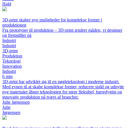
Hald
3D-print skaber nye muligheder for komplekse former i
produktionen
Fra prototyper til produktion – 3D-print ændrer måden, vi designer
og fremstiller på
Industri
Industri
3D-print
Produktion
Teknologi
Innovation
Industri
6 min
3D-print har udviklet sig til en nøgleteknologi i moderne industri.
Med evnen til at skabe komplekse former, reducere spild og udnytte
nye materialer åbner teknologien for mere fleksibel, bæredygtig og
innovativ produktion på tværs af brancher.
Julie Jørgensen
Julie
Jørgensen