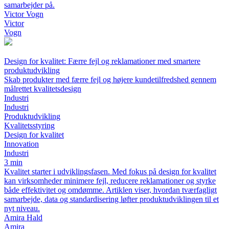
samarbejder på.
Victor Vogn
Victor
Vogn
Design for kvalitet: Færre fejl og reklamationer med smartere
produktudvikling
Skab produkter med færre fejl og højere kundetilfredshed gennem
målrettet kvalitetsdesign
Industri
Industri
Produktudvikling
Kvalitetsstyring
Design for kvalitet
Innovation
Industri
3 min
Kvalitet starter i udviklingsfasen. Med fokus på design for kvalitet
kan virksomheder minimere fejl, reducere reklamationer og styrke
både effektivitet og omdømme. Artiklen viser, hvordan tværfagligt
samarbejde, data og standardisering løfter produktudviklingen til et
nyt niveau.
Amira Hald
Amira