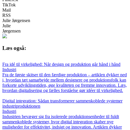
TikTok
Mail
RSS
Julie Jørgensen
Julie
Jørgensen
Læs også:
Fra idé til virkelighed: Når design og produktion går hånd i hånd
Industri
Fra de første skitser til den færdige produktion – artiklen dykker ned
i, hvordan tæt samarbejde mellem designere og produktionsfolk kan
forkorte udviklingstiden, øge kvaliteten og fremme innovation. Læs,
hvordan digitalisering og fælles forståelse gør idéer til virkelighed.
Digital integration: Sådan transformerer sammenkoblede systemer
industriproduktionen
Industri
Industrien bevæger sig fra isolerede produktionsenheder til fuldt
sammenkoblede systemer, hvor digital integration skaber nye
muligheder for effektivitet, indsigt og innovation. Artiklen dykker