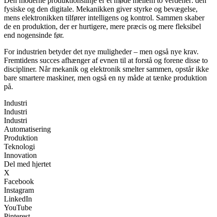
Den moderne produktionslinje er et møde mellem to verdener: den
fysiske og den digitale. Mekanikken giver styrke og bevægelse,
mens elektronikken tilfører intelligens og kontrol. Sammen skaber
de en produktion, der er hurtigere, mere præcis og mere fleksibel
end nogensinde før.
For industrien betyder det nye muligheder – men også nye krav.
Fremtidens succes afhænger af evnen til at forstå og forene disse to
discipliner. Når mekanik og elektronik smelter sammen, opstår ikke
bare smartere maskiner, men også en ny måde at tænke produktion
på.
Industri
Industri
Industri
Automatisering
Produktion
Teknologi
Innovation
Del med hjertet
X
Facebook
Instagram
LinkedIn
YouTube
Pinterest