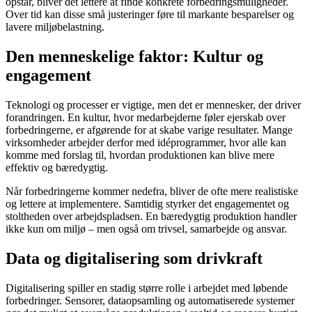
opstår, bliver det lettere at finde konkrete forbedringsmuligheder.
Over tid kan disse små justeringer føre til markante besparelser og
lavere miljøbelastning.
Den menneskelige faktor: Kultur og
engagement
Teknologi og processer er vigtige, men det er mennesker, der driver
forandringen. En kultur, hvor medarbejderne føler ejerskab over
forbedringerne, er afgørende for at skabe varige resultater. Mange
virksomheder arbejder derfor med idéprogrammer, hvor alle kan
komme med forslag til, hvordan produktionen kan blive mere
effektiv og bæredygtig.
Når forbedringerne kommer nedefra, bliver de ofte mere realistiske
og lettere at implementere. Samtidig styrker det engagementet og
stoltheden over arbejdspladsen. En bæredygtig produktion handler
ikke kun om miljø – men også om trivsel, samarbejde og ansvar.
Data og digitalisering som drivkraft
Digitalisering spiller en stadig større rolle i arbejdet med løbende
forbedringer. Sensorer, dataopsamling og automatiserede systemer