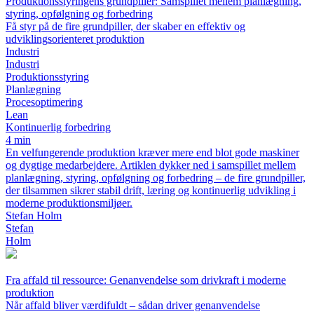
Produktionsstyringens grundpiller: Samspillet mellem planlægning,
styring, opfølgning og forbedring
Få styr på de fire grundpiller, der skaber en effektiv og
udviklingsorienteret produktion
Industri
Industri
Produktionsstyring
Planlægning
Procesoptimering
Lean
Kontinuerlig forbedring
4 min
En velfungerende produktion kræver mere end blot gode maskiner
og dygtige medarbejdere. Artiklen dykker ned i samspillet mellem
planlægning, styring, opfølgning og forbedring – de fire grundpiller,
der tilsammen sikrer stabil drift, læring og kontinuerlig udvikling i
moderne produktionsmiljøer.
Stefan Holm
Stefan
Holm
Fra affald til ressource: Genanvendelse som drivkraft i moderne
produktion
Når affald bliver værdifuldt – sådan driver genanvendelse