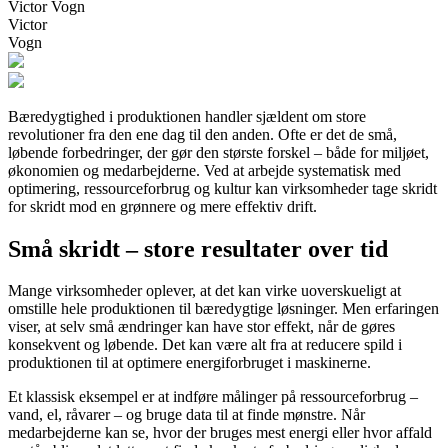
Victor Vogn
Victor
Vogn
Bæredygtighed i produktionen handler sjældent om store
revolutioner fra den ene dag til den anden. Ofte er det de små,
løbende forbedringer, der gør den største forskel – både for miljøet,
økonomien og medarbejderne. Ved at arbejde systematisk med
optimering, ressourceforbrug og kultur kan virksomheder tage skridt
for skridt mod en grønnere og mere effektiv drift.
Små skridt – store resultater over tid
Mange virksomheder oplever, at det kan virke uoverskueligt at
omstille hele produktionen til bæredygtige løsninger. Men erfaringen
viser, at selv små ændringer kan have stor effekt, når de gøres
konsekvent og løbende. Det kan være alt fra at reducere spild i
produktionen til at optimere energiforbruget i maskinerne.
Et klassisk eksempel er at indføre målinger på ressourceforbrug –
vand, el, råvarer – og bruge data til at finde mønstre. Når
medarbejderne kan se, hvor der bruges mest energi eller hvor affald