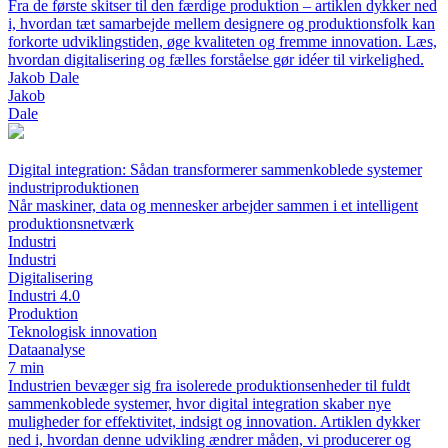
Fra de første skitser til den færdige produktion – artiklen dykker ned
i, hvordan tæt samarbejde mellem designere og produktionsfolk kan
forkorte udviklingstiden, øge kvaliteten og fremme innovation. Læs,
hvordan digitalisering og fælles forståelse gør idéer til virkelighed.
Jakob Dale
Jakob
Dale
Digital integration: Sådan transformerer sammenkoblede systemer
industriproduktionen
Når maskiner, data og mennesker arbejder sammen i et intelligent
produktionsnetværk
Industri
Industri
Digitalisering
Industri 4.0
Produktion
Teknologisk innovation
Dataanalyse
7 min
Industrien bevæger sig fra isolerede produktionsenheder til fuldt
sammenkoblede systemer, hvor digital integration skaber nye
muligheder for effektivitet, indsigt og innovation. Artiklen dykker
ned i, hvordan denne udvikling ændrer måden, vi producerer og