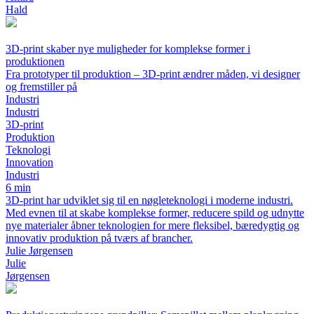
Hald
3D-print skaber nye muligheder for komplekse former i
produktionen
Fra prototyper til produktion – 3D-print ændrer måden, vi designer
og fremstiller på
Industri
Industri
3D-print
Produktion
Teknologi
Innovation
Industri
6 min
3D-print har udviklet sig til en nøgleteknologi i moderne industri.
Med evnen til at skabe komplekse former, reducere spild og udnytte
nye materialer åbner teknologien for mere fleksibel, bæredygtig og
innovativ produktion på tværs af brancher.
Julie Jørgensen
Julie
Jørgensen