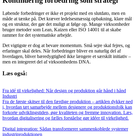
Kontinuerlig forbedring som strategi
Løbende forbedringer er ikke et projekt med en slutdato, men en
måde at tænke på. Det kræver ledelsesmæssig opbakning, klare mål
og en struktur, der gør det muligt at følge op. Mange virksomheder
bruger metoder som Lean, Kaizen eller ISO 14001 til at skabe
rammer for det systematiske arbejde.
Det vigtigste er dog at bevare momentum. Små sejre skal fejres, og
erfaringer skal deles. Når forbedringer bliver en naturlig del af
hverdagen, bliver bæredygtighed ikke længere et særskilt initiativ –
men en integreret del af virksomhedens DNA.
Læs også:
Fra idé til virkelighed: Når design og produktion går hånd i hånd
Industri
Fra de første skitser til den færdige produktion – artiklen dykker ned
i, hvordan tæt samarbejde mellem designere og produktionsfolk kan
forkorte udviklingstiden, øge kvaliteten og fremme innovation. Læs,
hvordan digitalisering og fælles forståelse gør idéer til virkelighed.
Digital integration: Sådan transformerer sammenkoblede systemer
industriproduktionen