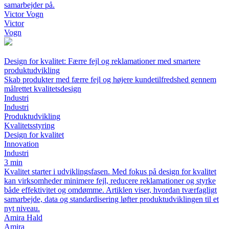
samarbejder på.
Victor Vogn
Victor
Vogn
Design for kvalitet: Færre fejl og reklamationer med smartere
produktudvikling
Skab produkter med færre fejl og højere kundetilfredshed gennem
målrettet kvalitetsdesign
Industri
Industri
Produktudvikling
Kvalitetsstyring
Design for kvalitet
Innovation
Industri
3 min
Kvalitet starter i udviklingsfasen. Med fokus på design for kvalitet
kan virksomheder minimere fejl, reducere reklamationer og styrke
både effektivitet og omdømme. Artiklen viser, hvordan tværfagligt
samarbejde, data og standardisering løfter produktudviklingen til et
nyt niveau.
Amira Hald
Amira