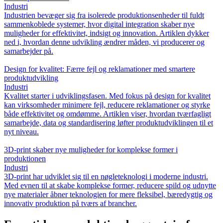
Industri
Industrien bevæger sig fra isolerede produktionsenheder til fuldt
sammenkoblede systemer, hvor digital integration skaber nye
muligheder for effektivitet, indsigt og innovation. Artiklen dykker
ned i, hvordan denne udvikling ændrer måden, vi producerer og
samarbejder på.
Design for kvalitet: Færre fejl og reklamationer med smartere
produktudvikling
Industri
Kvalitet starter i udviklingsfasen. Med fokus på design for kvalitet
kan virksomheder minimere fejl, reducere reklamationer og styrke
både effektivitet og omdømme. Artiklen viser, hvordan tværfagligt
samarbejde, data og standardisering løfter produktudviklingen til et
nyt niveau.
3D-print skaber nye muligheder for komplekse former i
produktionen
Industri
3D-print har udviklet sig til en nøgleteknologi i moderne industri.
Med evnen til at skabe komplekse former, reducere spild og udnytte
nye materialer åbner teknologien for mere fleksibel, bæredygtig og
innovativ produktion på tværs af brancher.