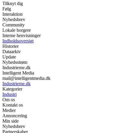
Tilknyt dig
Følg
Interaktion
Nyhedsbrev
Community
Lokale borgere
Interne henvisninger
Indholdsoversigt
Historier
Dataarkiv
Update
Nyhedsstrøm
Industrierne.dk
Intelligent Media
mail@intelligentmedia.dk
Industrierne.dk
Kategorier
Industri
Om os
Kontakt os
Medier
Annoncering
Min side
Nyhedsbrev
Partnerskaber