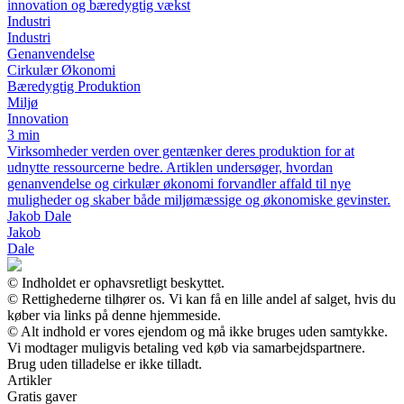
innovation og bæredygtig vækst
Industri
Industri
Genanvendelse
Cirkulær Økonomi
Bæredygtig Produktion
Miljø
Innovation
3 min
Virksomheder verden over gentænker deres produktion for at
udnytte ressourcerne bedre. Artiklen undersøger, hvordan
genanvendelse og cirkulær økonomi forvandler affald til nye
muligheder og skaber både miljømæssige og økonomiske gevinster.
Jakob Dale
Jakob
Dale
© Indholdet er ophavsretligt beskyttet.
© Rettighederne tilhører os. Vi kan få en lille andel af salget, hvis du
køber via links på denne hjemmeside.
© Alt indhold er vores ejendom og må ikke bruges uden samtykke.
Vi modtager muligvis betaling ved køb via samarbejdspartnere.
Brug uden tilladelse er ikke tilladt.
Artikler
Gratis gaver