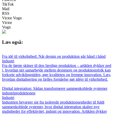
TikTok
Mail
RSS
Victor Vogn
Victor
Vogn
Læs også:
Fra idé til virkelighed: Når design og produktion går hånd i hånd
Industri
Fra de første skitser til den færdige produktion – artiklen dykker ned
i, hvordan tæt samarbejde mellem designere og produktionsfolk kan
forkorte udviklingstiden, øge kvaliteten og fremme innovation. Læs,
hvordan digitalisering og fælles forståelse gør idéer til virkelighed.
Digital integration: Sådan transformerer sammenkoblede systemer
industriproduktionen
Industri
Industrien bevæger sig fra isolerede produktionsenheder til fuldt
sammenkoblede systemer, hvor digital integration skaber nye
muligheder for effektivitet, indsigt og innovation. Artiklen dykker