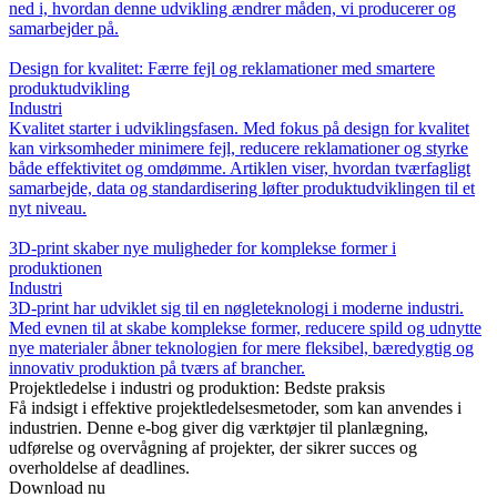
ned i, hvordan denne udvikling ændrer måden, vi producerer og
samarbejder på.
Design for kvalitet: Færre fejl og reklamationer med smartere
produktudvikling
Industri
Kvalitet starter i udviklingsfasen. Med fokus på design for kvalitet
kan virksomheder minimere fejl, reducere reklamationer og styrke
både effektivitet og omdømme. Artiklen viser, hvordan tværfagligt
samarbejde, data og standardisering løfter produktudviklingen til et
nyt niveau.
3D-print skaber nye muligheder for komplekse former i
produktionen
Industri
3D-print har udviklet sig til en nøgleteknologi i moderne industri.
Med evnen til at skabe komplekse former, reducere spild og udnytte
nye materialer åbner teknologien for mere fleksibel, bæredygtig og
innovativ produktion på tværs af brancher.
Projektledelse i industri og produktion: Bedste praksis
Få indsigt i effektive projektledelsesmetoder, som kan anvendes i
industrien. Denne e-bog giver dig værktøjer til planlægning,
udførelse og overvågning af projekter, der sikrer succes og
overholdelse af deadlines.
Download nu