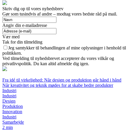
Skriv dig op til vores nyhedsbrev
Gør som tusindvis af andre – modtag vores bedste råd på mail.
Angiv din e-mailadresse
Vær med
Tak for din tilmelding
Jeg samtykker til behandlingen af mine oplysninger i henhold til
politikken.
Ved tilmelding til nyhedsbrevet accepterer du vores vilkår og
privatlivspolitik. Du kan altid afmelde dig igen.
Fra idé til virkelighed: Når design og produktion går hånd i hånd
Når kreativitet og teknik mødes for at skabe bedre produkter
Industri
Industri
Design
Produktion
Innovation
Industri
Samarbejde
2 min