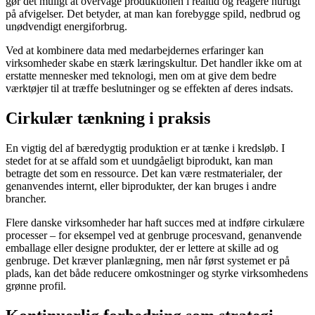
gør det muligt at overvåge produktionen i realtid og reagere hurtigt
på afvigelser. Det betyder, at man kan forebygge spild, nedbrud og
unødvendigt energiforbrug.
Ved at kombinere data med medarbejdernes erfaringer kan
virksomheder skabe en stærk læringskultur. Det handler ikke om at
erstatte mennesker med teknologi, men om at give dem bedre
værktøjer til at træffe beslutninger og se effekten af deres indsats.
Cirkulær tænkning i praksis
En vigtig del af bæredygtig produktion er at tænke i kredsløb. I
stedet for at se affald som et uundgåeligt biprodukt, kan man
betragte det som en ressource. Det kan være restmaterialer, der
genanvendes internt, eller biprodukter, der kan bruges i andre
brancher.
Flere danske virksomheder har haft succes med at indføre cirkulære
processer – for eksempel ved at genbruge procesvand, genanvende
emballage eller designe produkter, der er lettere at skille ad og
genbruge. Det kræver planlægning, men når først systemet er på
plads, kan det både reducere omkostninger og styrke virksomhedens
grønne profil.