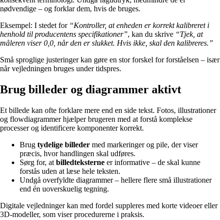
nødvendige – og forklar dem, hvis de bruges.
Eksempel: I stedet for
“Kontroller, at enheden er korrekt kalibreret i
henhold til producentens specifikationer”
, kan du skrive
“Tjek, at
måleren viser 0,0, når den er slukket. Hvis ikke, skal den kalibreres.”
Små sproglige justeringer kan gøre en stor forskel for forståelsen – især
når vejledningen bruges under tidspres.
Brug billeder og diagrammer aktivt
Et billede kan ofte forklare mere end en side tekst. Fotos, illustrationer
og flowdiagrammer hjælper brugeren med at forstå komplekse
processer og identificere komponenter korrekt.
Brug
tydelige billeder
med markeringer og pile, der viser
præcis, hvor handlingen skal udføres.
Sørg for, at
billedteksterne
er informative – de skal kunne
forstås uden at læse hele teksten.
Undgå overfyldte diagrammer – hellere flere små illustrationer
end én uoverskuelig tegning.
Digitale vejledninger kan med fordel suppleres med korte videoer eller
3D-modeller, som viser procedurerne i praksis.