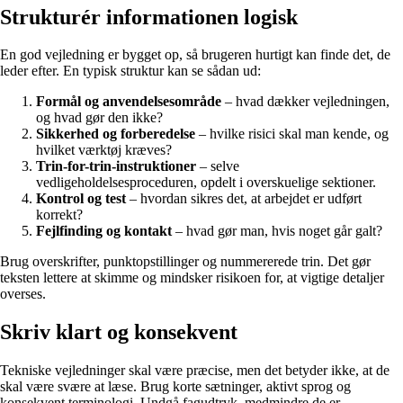
Strukturér informationen logisk
En god vejledning er bygget op, så brugeren hurtigt kan finde det, de
leder efter. En typisk struktur kan se sådan ud:
Formål og anvendelsesområde
– hvad dækker vejledningen,
og hvad gør den ikke?
Sikkerhed og forberedelse
– hvilke risici skal man kende, og
hvilket værktøj kræves?
Trin-for-trin-instruktioner
– selve
vedligeholdelsesproceduren, opdelt i overskuelige sektioner.
Kontrol og test
– hvordan sikres det, at arbejdet er udført
korrekt?
Fejlfinding og kontakt
– hvad gør man, hvis noget går galt?
Brug overskrifter, punktopstillinger og nummererede trin. Det gør
teksten lettere at skimme og mindsker risikoen for, at vigtige detaljer
overses.
Skriv klart og konsekvent
Tekniske vejledninger skal være præcise, men det betyder ikke, at de
skal være svære at læse. Brug korte sætninger, aktivt sprog og
konsekvent terminologi. Undgå fagudtryk, medmindre de er