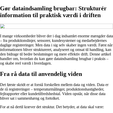
Gør dataindsamling brugbar: Strukturér
information til praktisk værdi i driften
I mange virksomheder bliver der i dag indsamlet enorme mængder data
– fra produktionslinjer, sensorer, kundesystemer og medarbejdernes
daglige registreringer. Men data i sig selv skaber ingen værdi. Først når
informationen bliver struktureret, analyseret og omsat til handling, kan
den bidrage til bedre beslutninger og mere effektiv drift. Denne artikel
handler om, hvordan du kan gøre dataindsamling brugbar i praksis –
og skabe reel værdi i hverdagen.
Fra rå data til anvendelig viden
Det første skridt er at forstå forskellen mellem data og viden. Data er
de rå registreringer – temperaturmålinger, produktionshastigheder,
fejlrapporter eller kundetilfredshedstal. Viden opstår, når disse data
bliver sat i sammenhæng og fortolket.
For at nå dertil kræver det struktur. Det betyder, at data skal være: