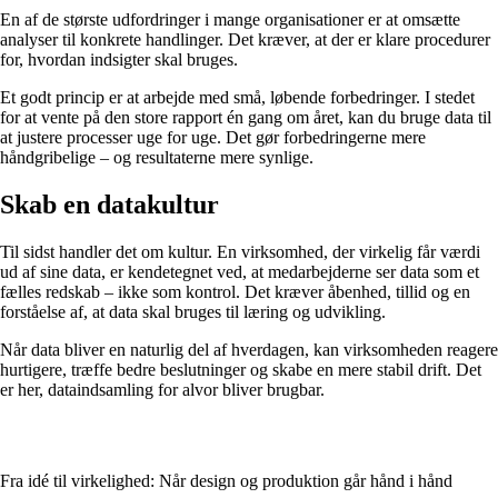
En af de største udfordringer i mange organisationer er at omsætte
analyser til konkrete handlinger. Det kræver, at der er klare procedurer
for, hvordan indsigter skal bruges.
Et godt princip er at arbejde med små, løbende forbedringer. I stedet
for at vente på den store rapport én gang om året, kan du bruge data til
at justere processer uge for uge. Det gør forbedringerne mere
håndgribelige – og resultaterne mere synlige.
Skab en datakultur
Til sidst handler det om kultur. En virksomhed, der virkelig får værdi
ud af sine data, er kendetegnet ved, at medarbejderne ser data som et
fælles redskab – ikke som kontrol. Det kræver åbenhed, tillid og en
forståelse af, at data skal bruges til læring og udvikling.
Når data bliver en naturlig del af hverdagen, kan virksomheden reagere
hurtigere, træffe bedre beslutninger og skabe en mere stabil drift. Det
er her, dataindsamling for alvor bliver brugbar.
Fra idé til virkelighed: Når design og produktion går hånd i hånd