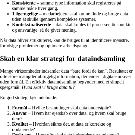
Konsistente
– samme type information skal registreres på
samme måde hver gang.
Tilgængelige
– medarbejdere skal kunne finde og bruge data
uden at skulle igennem komplekse systemer.
Kontekstualiserede
– data skal kobles til processer, tidspunkter
og ansvarlige, så de giver mening.
Når data bliver struktureret, kan de bruges til at identificere mønstre,
forudsige problemer og optimere arbejdsgange.
Skab en klar strategi for dataindsamling
Mange virksomheder indsamler data “bare fordi de kan”. Resultatet er
ofte store mængder ubrugelig information, der ender i digitale arkiver
uden formål. En effektiv dataindsamling begynder med et simpelt
spørgsmål:
Hvad skal vi bruge data til?
En god strategi bør indeholde:
Formål
– Hvilke beslutninger skal data understøtte?
Ansvar
– Hvem har ejerskab over data, og hvem skal bruge
dem?
Kvalitet
– Hvordan sikres det, at data er korrekte og
opdaterede?
Frekvens
– Hvor ofte skal data indsamles og opdateres?