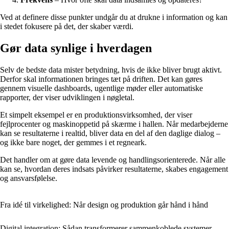
Ved at definere disse punkter undgår du at drukne i information og kan
i stedet fokusere på det, der skaber værdi.
Gør data synlige i hverdagen
Selv de bedste data mister betydning, hvis de ikke bliver brugt aktivt.
Derfor skal informationen bringes tæt på driften. Det kan gøres
gennem visuelle dashboards, ugentlige møder eller automatiske
rapporter, der viser udviklingen i nøgletal.
Et simpelt eksempel er en produktionsvirksomhed, der viser
fejlprocenter og maskinoppetid på skærme i hallen. Når medarbejderne
kan se resultaterne i realtid, bliver data en del af den daglige dialog –
og ikke bare noget, der gemmes i et regneark.
Det handler om at gøre data levende og handlingsorienterede. Når alle
kan se, hvordan deres indsats påvirker resultaterne, skabes engagement
og ansvarsfølelse.
Fra idé til virkelighed: Når design og produktion går hånd i hånd
Digital integration: Sådan transformerer sammenkoblede systemer