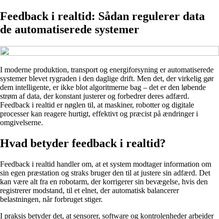
Feedback i realtid: Sådan regulerer data
de automatiserede systemer
I moderne produktion, transport og energiforsyning er automatiserede
systemer blevet rygraden i den daglige drift. Men det, der virkelig gør
dem intelligente, er ikke blot algoritmerne bag – det er den løbende
strøm af data, der konstant justerer og forbedrer deres adfærd.
Feedback i realtid er nøglen til, at maskiner, robotter og digitale
processer kan reagere hurtigt, effektivt og præcist på ændringer i
omgivelserne.
Hvad betyder feedback i realtid?
Feedback i realtid handler om, at et system modtager information om
sin egen præstation og straks bruger den til at justere sin adfærd. Det
kan være alt fra en robotarm, der korrigerer sin bevægelse, hvis den
registrerer modstand, til et elnet, der automatisk balancerer
belastningen, når forbruget stiger.
I praksis betyder det, at sensorer, software og kontrolenheder arbejder