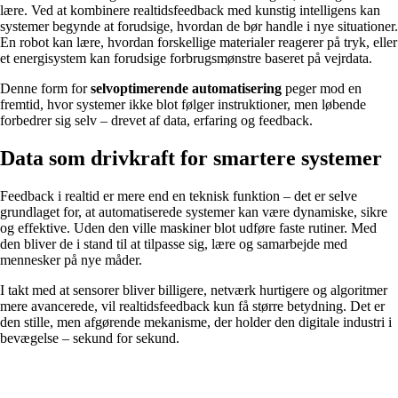
lære. Ved at kombinere realtidsfeedback med kunstig intelligens kan
systemer begynde at forudsige, hvordan de bør handle i nye situationer.
En robot kan lære, hvordan forskellige materialer reagerer på tryk, eller
et energisystem kan forudsige forbrugsmønstre baseret på vejrdata.
Denne form for
selvoptimerende automatisering
peger mod en
fremtid, hvor systemer ikke blot følger instruktioner, men løbende
forbedrer sig selv – drevet af data, erfaring og feedback.
Data som drivkraft for smartere systemer
Feedback i realtid er mere end en teknisk funktion – det er selve
grundlaget for, at automatiserede systemer kan være dynamiske, sikre
og effektive. Uden den ville maskiner blot udføre faste rutiner. Med
den bliver de i stand til at tilpasse sig, lære og samarbejde med
mennesker på nye måder.
I takt med at sensorer bliver billigere, netværk hurtigere og algoritmer
mere avancerede, vil realtidsfeedback kun få større betydning. Det er
den stille, men afgørende mekanisme, der holder den digitale industri i
bevægelse – sekund for sekund.