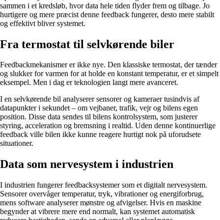
sammen i et kredsløb, hvor data hele tiden flyder frem og tilbage. Jo
hurtigere og mere præcist denne feedback fungerer, desto mere stabilt
og effektivt bliver systemet.
Fra termostat til selvkørende biler
Feedbackmekanismer er ikke nye. Den klassiske termostat, der tænder
og slukker for varmen for at holde en konstant temperatur, er et simpelt
eksempel. Men i dag er teknologien langt mere avanceret.
I en selvkørende bil analyserer sensorer og kameraer tusindvis af
datapunkter i sekundet – om vejbaner, trafik, vejr og bilens egen
position. Disse data sendes til bilens kontrolsystem, som justerer
styring, acceleration og bremsning i realtid. Uden denne kontinuerlige
feedback ville bilen ikke kunne reagere hurtigt nok på uforudsete
situationer.
Data som nervesystem i industrien
I industrien fungerer feedbacksystemer som et digitalt nervesystem.
Sensorer overvåger temperatur, tryk, vibrationer og energiforbrug,
mens software analyserer mønstre og afvigelser. Hvis en maskine
begynder at vibrere mere end normalt, kan systemet automatisk