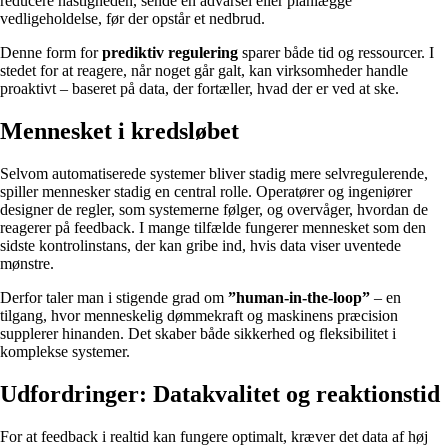
reducere hastigheden, sende en advarsel eller planlægge
vedligeholdelse, før der opstår et nedbrud.
Denne form for
prediktiv regulering
sparer både tid og ressourcer. I
stedet for at reagere, når noget går galt, kan virksomheder handle
proaktivt – baseret på data, der fortæller, hvad der er ved at ske.
Mennesket i kredsløbet
Selvom automatiserede systemer bliver stadig mere selvregulerende,
spiller mennesker stadig en central rolle. Operatører og ingeniører
designer de regler, som systemerne følger, og overvåger, hvordan de
reagerer på feedback. I mange tilfælde fungerer mennesket som den
sidste kontrolinstans, der kan gribe ind, hvis data viser uventede
mønstre.
Derfor taler man i stigende grad om
”human-in-the-loop”
– en
tilgang, hvor menneskelig dømmekraft og maskinens præcision
supplerer hinanden. Det skaber både sikkerhed og fleksibilitet i
komplekse systemer.
Udfordringer: Datakvalitet og reaktionstid
For at feedback i realtid kan fungere optimalt, kræver det data af høj