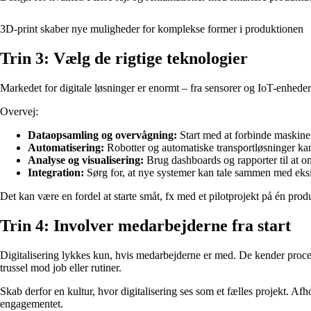
3D-print skaber nye muligheder for komplekse former i produktionen
Trin 3: Vælg de rigtige teknologier
Markedet for digitale løsninger er enormt – fra sensorer og IoT-enheder
Overvej:
Dataopsamling og overvågning:
Start med at forbinde maskiner 
Automatisering:
Robotter og automatiske transportløsninger kan
Analyse og visualisering:
Brug dashboards og rapporter til at om
Integration:
Sørg for, at nye systemer kan tale sammen med eksist
Det kan være en fordel at starte småt, fx med et pilotprojekt på én produ
Trin 4: Involver medarbejderne fra start
Digitalisering lykkes kun, hvis medarbejderne er med. De kender proce
trussel mod job eller rutiner.
Skab derfor en kultur, hvor digitalisering ses som et fælles projekt. Af
engagementet.