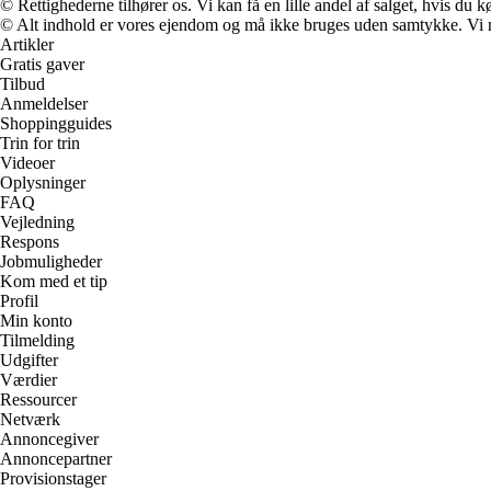
© Rettighederne tilhører os. Vi kan få en lille andel af salget, hvis du
© Alt indhold er vores ejendom og må ikke bruges uden samtykke. Vi mod
Artikler
Gratis gaver
Tilbud
Anmeldelser
Shoppingguides
Trin for trin
Videoer
Oplysninger
FAQ
Vejledning
Respons
Jobmuligheder
Kom med et tip
Profil
Min konto
Tilmelding
Udgifter
Værdier
Ressourcer
Netværk
Annoncegiver
Annoncepartner
Provisionstager