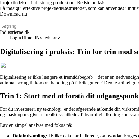
Projektledelse i industri og produktion: Bedste praksis
Få indsigt i effektive projektledelsesmetoder, som kan anvendes i indus
Download nu
Industrierne.dk
Login
Tilmeld
Nyhedsbrev
Digitalisering i praksis: Trin for trin mod
Digitalisering er ikke længere et fremtidsbegreb – det er en nødvendig
automatisering til konkret handling på fabriksgulvet? Denne artikel guide
Trin 1: Start med at forstå dit udgangspunk
Før du investerer i ny teknologi, er det afgørende at kende din virkso
og maskinpark giver et realistisk billede af, hvor digitalisering kan ska
Lav en simpel analyse med fokus på:
Dataindsamling:
Hvilke data har I allerede, og hvordan bruges 