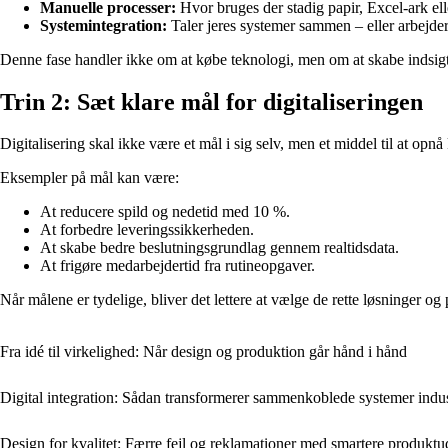
Manuelle processer:
Hvor bruges der stadig papir, Excel-ark el
Systemintegration:
Taler jeres systemer sammen – eller arbejder 
Denne fase handler ikke om at købe teknologi, men om at skabe indsigt
Trin 2: Sæt klare mål for digitaliseringen
Digitalisering skal ikke være et mål i sig selv, men et middel til at op
Eksempler på mål kan være:
At reducere spild og nedetid med 10 %.
At forbedre leveringssikkerheden.
At skabe bedre beslutningsgrundlag gennem realtidsdata.
At frigøre medarbejdertid fra rutineopgaver.
Når målene er tydelige, bliver det lettere at vælge de rette løsninger og 
Fra idé til virkelighed: Når design og produktion går hånd i hånd
Digital integration: Sådan transformerer sammenkoblede systemer indu
Design for kvalitet: Færre fejl og reklamationer med smartere produktu