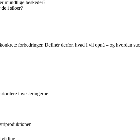
ler mundtlige beskeder?
de i siloer?
.
nå konkrete forbedringer. Definér derfor, hvad I vil opnå – og hvordan su
prioritere investeringerne.
striproduktionen
dvikling