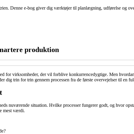
trien. Denne e-bog giver dig værktøjer til planlægning, udførelse og ove
 smartere produktion
hed for virksomheder, der vil forblive konkurrencedygtige. Men hvordan
r dig trin for trin gennem processen fra de første overvejelser til en ful
t
mheds nuværende situation. Hvilke processer fungerer godt, og hvor ops
be mest værdi.
de?